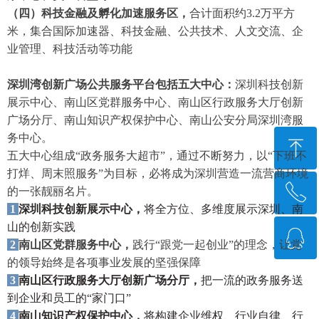
（四）科技金融及孵化加速服务区，
合计面积约3.2万平方
米，集合国际加速器、科技金融、公共技术、人文交流、企
业管理、科技活动等功能
深圳湾创新广场公共服务平台包括五大中心：
深圳科技创新
展示中心、南山区党群服务中心、南山区行政服务大厅创新
广场分厅、南山知识产权保护中心、南山公安分局深圳湾服
务中心。
ꁸ
五大中心组成“政务服务大超市”，通过不断努力，以“下班不
打烊、周末照服务”为目标，必将成为深圳营造一流营商环境
ꂅ
的一张靓丽名片。
回到顶部
1
深圳科技创新展示中心，
将全方位、多维度展示深圳、南
山的创新实践
ꁗ
0755-88608868
2
南山区党群服务中心，
践行“跟党一起创业”的理念，让党
的领导始终是各项事业发展的坚强保障
3
南山区行政服务大厅创新广场分厅，
把一流的政务服务送
QQ客服
到企业和员工的“家门口”
4
南山知识产权保护中心，
将构建企业维权、行业自律、行