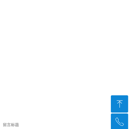
ꁸ
ꂅ
回到顶部
留言标题